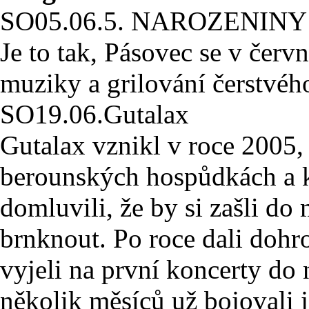
SO
05.06.
5. NAROZENIN
Je to tak, Pásovec se v červn
muziky a grilování čerstvéh
SO
19.06.
Gutalax
Gutalax vznikl v roce 2005,
berounských hospůdkách a k
domluvili, že by si zašli do
brnknout. Po roce dali dohr
vyjeli na první koncerty do
několik měsíců už bojovali j