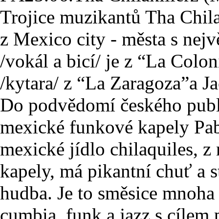
Trojice muzikantů Tha Chilak
z Mexico city - města s nej
/vokál a bicí/ je z “La Colo
/kytara/ z “La Zaragoza”a Ja
Do podvědomí českého publi
mexické funkové kapely Pab
mexické jídlo chilaquiles, z
kapely, má pikantní chuť a st
hudba. Je to směsice mnoha 
cumbia, funk a jazz s cílem p