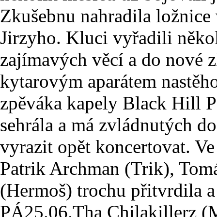
Zkušebnu nahradila ložnice 
Jirzyho. Kluci vyřadili někol
zajímavých věcí a do nové 
kytarovým aparátem nastěho
zpěváka kapely Black Hill P
sehrála a má zvládnutých dos
vyrazit opět koncertovat. Ve
Patrik Archman (Trik), Tom
(Hermoš) trochu přitvrdila a 
PÁ
25.06.
Tha Chilakillerz 